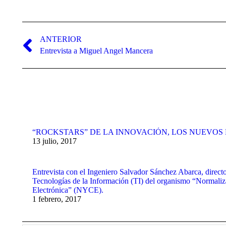
Navegación
entre
ANTERIOR
Publicación
Entrevista a Miguel Angel Mancera
publicaciones
anterior:
“ROCKSTARS” DE LA INNOVACIÓN, LOS NUEVO
13 julio, 2017
Entrevista con el Ingeniero Salvador Sánchez Abarca, direct
Tecnologías de la Información (TI) del organismo “Normaliza
Electrónica” (NYCE).
1 febrero, 2017