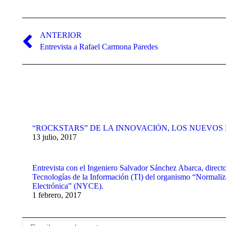
Navegación
entre
ANTERIOR
Publicación
Entrevista a Rafael Carmona Paredes
publicaciones
anterior:
“ROCKSTARS” DE LA INNOVACIÓN, LOS NUEVO
13 julio, 2017
Entrevista con el Ingeniero Salvador Sánchez Abarca, direct
Tecnologías de la Información (TI) del organismo “Normaliza
Electrónica” (NYCE).
1 febrero, 2017
Buscar: