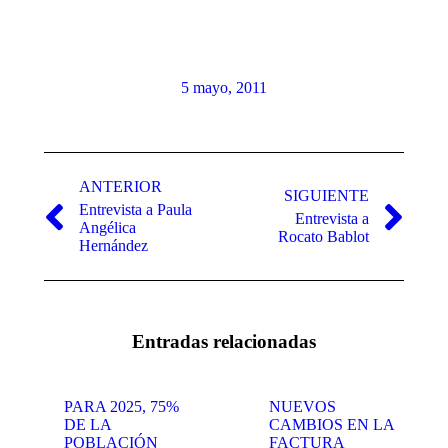
5 mayo, 2011
Navegación
entre
ANTERIOR
SIGUIENTE
Entrevista a Paula
publicaciones
Entrevista a
Publicación
Publicación
Angélica
Rocato Bablot
anterior:
siguiente:
Hernández
Entradas relacionadas
PARA 2025, 75%
NUEVOS
DE LA
CAMBIOS EN LA
POBLACIÓN
FACTURA