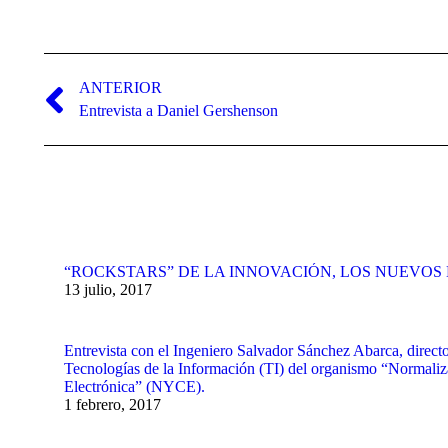
Navegación
entre
ANTERIOR
Publicación
Entrevista a Daniel Gershenson
publicaciones
anterior:
“ROCKSTARS” DE LA INNOVACIÓN, LOS NUEVO
13 julio, 2017
Entrevista con el Ingeniero Salvador Sánchez Abarca, direct
Tecnologías de la Información (TI) del organismo “Normaliza
Electrónica” (NYCE).
1 febrero, 2017