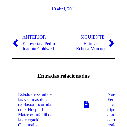
18 abril, 2011
Navegación
entre
ANTERIOR
SIGUIENTE
Entrevista a Pedro
Entrevista a
publicaciones
Publicación
Publicación
Joaquín Coldwell
Rebeca Moreno
anterior:
siguiente:
Entradas relacionadas
Estado de salud de
Nueva Le
las víctimas de la
Ferroviaria
explosión ocurrida
la cámara 
en el Hospital
diputados
Materno Infantil de
aprobo
la delegación
cambios a 
Cuajimalpa
reglamenta