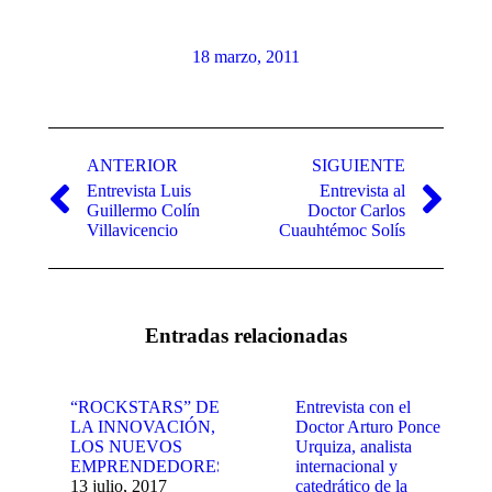
18 marzo, 2011
Navegación
entre
ANTERIOR
SIGUIENTE
Entrevista Luis
Entrevista al
publicaciones
Publicación
Publicación
Guillermo Colín
Doctor Carlos
anterior:
siguiente:
Villavicencio
Cuauhtémoc Solís
Entradas relacionadas
“ROCKSTARS” DE
Entrevista con el
LA INNOVACIÓN,
Doctor Arturo Ponce
LOS NUEVOS
Urquiza, analista
EMPRENDEDORES
internacional y
13 julio, 2017
catedrático de la