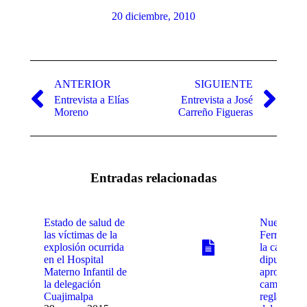
20 diciembre, 2010
Navegación
entre
ANTERIOR
SIGUIENTE
Entrevista a Elías
Entrevista a José
publicaciones
Publicación
Publicación
Moreno
Carreño Figueras
anterior:
siguiente:
Entradas relacionadas
Estado de salud de
Nueva Le
las víctimas de la
Ferroviaria
explosión ocurrida
la cámara 
en el Hospital
diputados
Materno Infantil de
aprobo
la delegación
cambios a 
Cuajimalpa
reglamenta