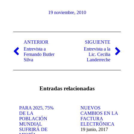
19 noviembre, 2010
Navegación
entre
ANTERIOR
SIGUIENTE
Entrevista a
Entrevista a la
publicaciones
Publicación
Publicación
Fernando Butler
Lic. Cecilia
anterior:
siguiente:
Silva
Landerreche
Entradas relacionadas
PARA 2025, 75%
NUEVOS
DE LA
CAMBIOS EN LA
POBLACIÓN
FACTURA
MUNDIAL
ELECTRÓNICA
SUFRIRÁ DE
19 junio, 2017