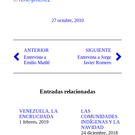
27 octubre, 2010
Navegación
entre
ANTERIOR
SIGUIENTE
Entrevista a
Entrevista a Jorge
publicaciones
Publicación
Publicación
Emilio Maillé
Javier Romero
anterior:
siguiente:
Entradas relacionadas
VENEZUELA, LA
LAS
ENCRUCIJADA
COMUNIDADES
1 febrero, 2019
INDÍGENAS Y LA
NAVIDAD
24 diciembre, 2018