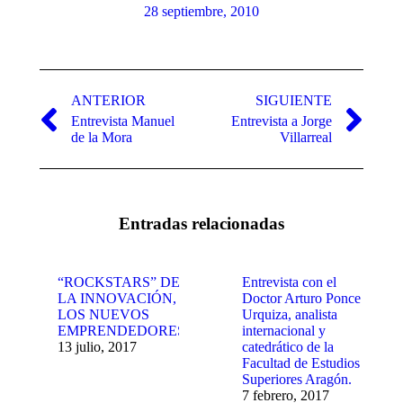
28 septiembre, 2010
Navegación
entre
ANTERIOR
SIGUIENTE
Entrevista Manuel
Entrevista a Jorge
publicaciones
Publicación
Publicación
de la Mora
Villarreal
anterior:
siguiente:
Entradas relacionadas
“ROCKSTARS” DE
Entrevista con el
LA INNOVACIÓN,
Doctor Arturo Ponce
LOS NUEVOS
Urquiza, analista
EMPRENDEDORES
internacional y
13 julio, 2017
catedrático de la
Facultad de Estudios
Superiores Aragón.
7 febrero, 2017