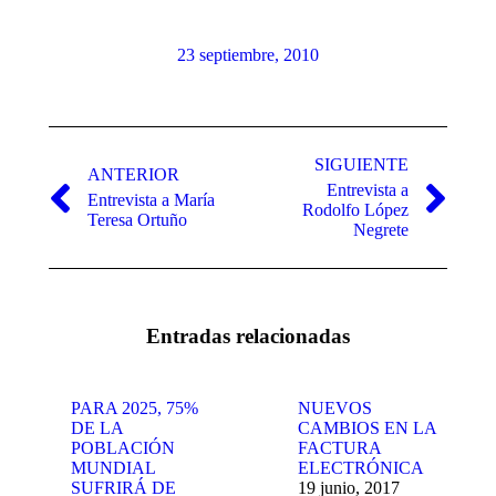
23 septiembre, 2010
Navegación
entre
SIGUIENTE
ANTERIOR
Entrevista a
publicaciones
Entrevista a María
Publicación
Publicación
Rodolfo López
Teresa Ortuño
anterior:
siguiente:
Negrete
Entradas relacionadas
PARA 2025, 75%
NUEVOS
DE LA
CAMBIOS EN LA
POBLACIÓN
FACTURA
MUNDIAL
ELECTRÓNICA
SUFRIRÁ DE
19 junio, 2017