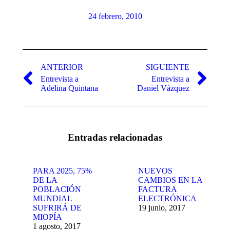
24 febrero, 2010
Navegación
entre
ANTERIOR
SIGUIENTE
Entrevista a
Entrevista a
publicaciones
Publicación
Publicación
Adelina Quintana
Daniel Vázquez
anterior:
siguiente:
Entradas relacionadas
PARA 2025, 75%
NUEVOS
DE LA
CAMBIOS EN LA
POBLACIÓN
FACTURA
MUNDIAL
ELECTRÓNICA
SUFRIRÁ DE
19 junio, 2017
MIOPÍA
1 agosto, 2017