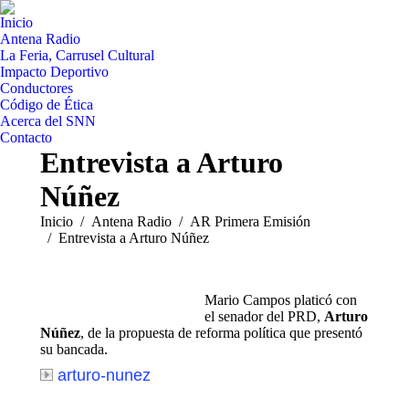
Inicio
Antena Radio
La Feria, Carrusel Cultural
Impacto Deportivo
Conductores
Código de Ética
Acerca del SNN
Contacto
Entrevista a Arturo
Núñez
Estás aquí:
Inicio
Antena Radio
AR Primera Emisión
Entrevista a Arturo Núñez
Mario Campos platicó con
el senador del PRD,
Arturo
Núñez
, de la propuesta de reforma política que presentó
su bancada.
arturo-nunez