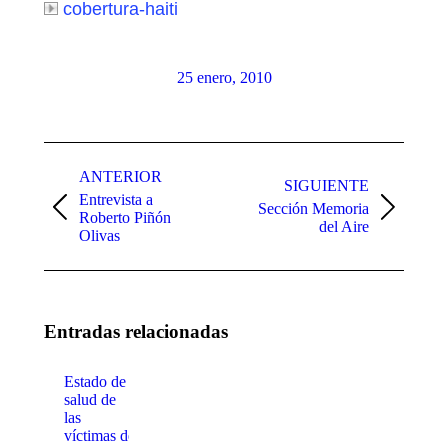
cobertura-haiti
25 enero, 2010
Navegación
entre
ANTERIOR
SIGUIENTE
Entrevista a
publicaciones
Sección Memoria
Publicación
Publicación
Roberto Piñón
del Aire
anterior:
siguiente:
Olivas
Entradas relacionadas
Estado de
Nueva Ley
salud de
Ferroviaria,
las
la cámara de
víctimas de
diputados