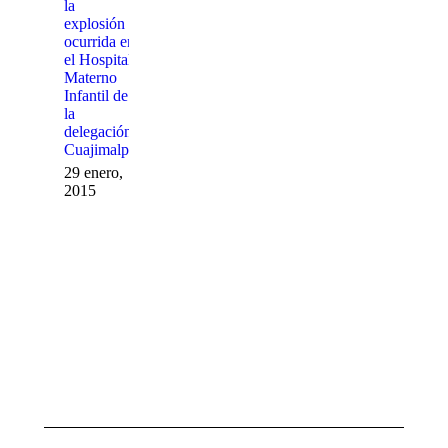
la
aprobo
explosión
cambios a la
ocurrida en
reglamentaria
el Hospital
del servicio
Materno
ferroviario
Infantil de
10 febrero,
la
2014
delegación
Cuajimalpa
29 enero,
2015
«Memoria
del Aire»
10
febrero,
2014