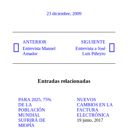
23 diciembre, 2009
Navegación
entre
ANTERIOR
SIGUIENTE
Entrevista Manuel
Entrevista a José
publicaciones
Publicación
Publicación
Amador
Luis Piñeyro
anterior:
siguiente:
Entradas relacionadas
PARA 2025, 75%
NUEVOS
DE LA
CAMBIOS EN LA
POBLACIÓN
FACTURA
MUNDIAL
ELECTRÓNICA
SUFRIRÁ DE
19 junio, 2017
MIOPÍA