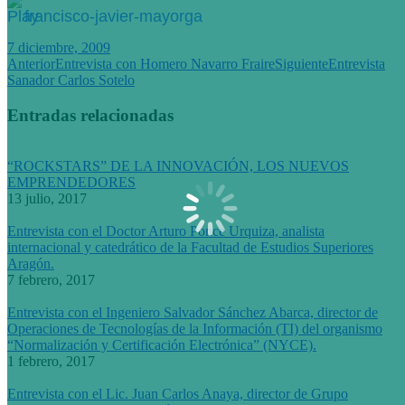
francisco-javier-mayorga
7 diciembre, 2009
Navegación
Publicación
Publicación
Anterior
Entrevista con Homero Navarro Fraire
Siguiente
Entrevista
anterior:
siguiente:
Sanador Carlos Sotelo
entre
publicaciones
Entradas relacionadas
“ROCKSTARS” DE LA INNOVACIÓN, LOS NUEVOS
EMPRENDEDORES
13 julio, 2017
Entrevista con el Doctor Arturo Ponce Urquiza, analista
internacional y catedrático de la Facultad de Estudios Superiores
Aragón.
7 febrero, 2017
Entrevista con el Ingeniero Salvador Sánchez Abarca, director de
Operaciones de Tecnologías de la Información (TI) del organismo
“Normalización y Certificación Electrónica” (NYCE).
1 febrero, 2017
Entrevista con el Lic. Juan Carlos Anaya, director de Grupo