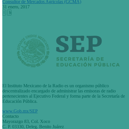
Consultor de Mercados Agrícolas (GCMA)
31 enero, 2017
Buscar:
El Instituto Mexicano de la Radio es un organismo público
descentralizado encargado de administrar las emisoras de radio
pertenecientes al Ejecutivo Federal y forma parte de la Secretaría de
Educación Pública.
www.Gob.mx/SEP
Contacto
Mayorazgo 83, Col. Xoco
C. P. 03330, Deleg. Benito Juárez