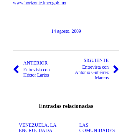
www.horizonte.imer.gob.mx
14 agosto, 2009
Navegación
entre
SIGUIENTE
ANTERIOR
Entrevista con
publicaciones
Entrevista con
Publicación
Publicación
Antonio Gutiérrez
Héctor Larios
anterior:
siguiente:
Marcos
Entradas relacionadas
VENEZUELA, LA
LAS
ENCRUCIJADA
COMUNIDADES