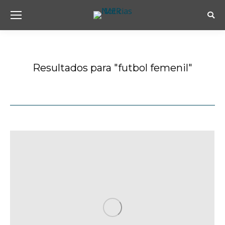
Busc
Resultados para "
futbol femenil
"
Estás aquí: